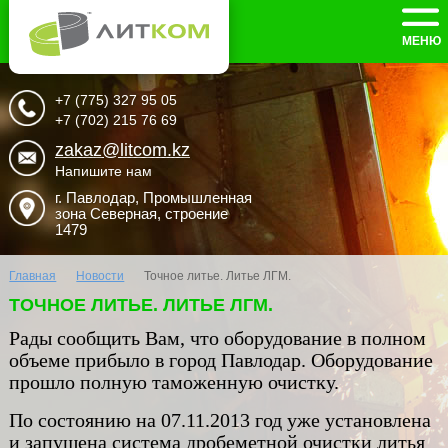
МЕНЮ
+7 (775) 327 95 05
+7 (702) 215 76 69
zakaz@litcom.kz
Напишите нам
г. Павлодар, Промышленная
зона Северная, строение
1479
Главная
Новости
Точное литье. Литье ЛГМ.
ТОЧНОЕ ЛИТЬЕ. ЛИТЬЕ ЛГМ.
Рады сообщить Вам, что оборудование в полном
объеме прибыло в город Павлодар. Оборудование
прошло полную таможенную очистку.
По состоянию на 07.11.2013 год уже установлена
и запущена система дробеметной очистки литья